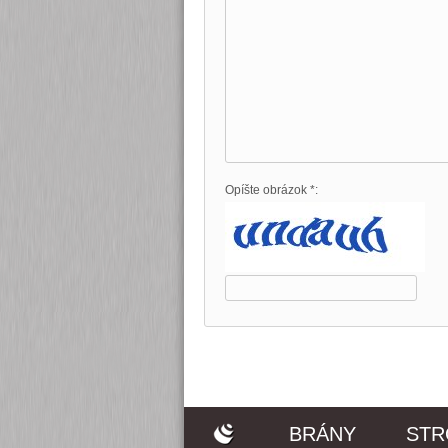
Opíšte obrázok *:
BRÁNY
STR