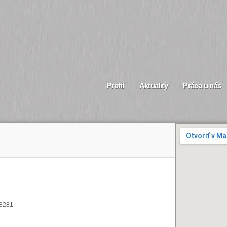
Profil
Aktuality
Práca u nás
8281