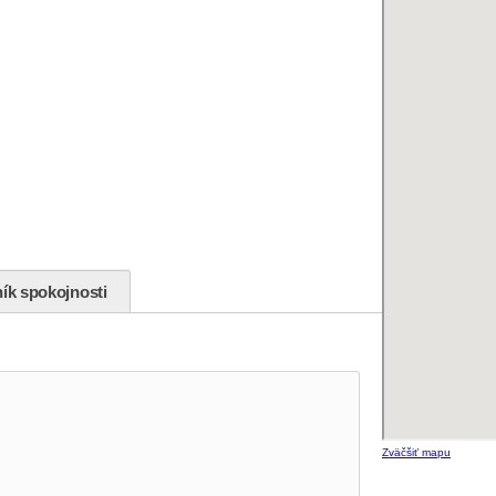
ík spokojnosti
Zväčšiť mapu