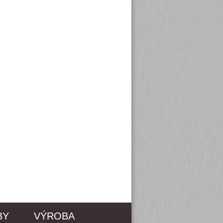
BY
VÝROBA