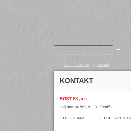
→
Úvodná stránka
Kontakt
KONTAKT
BOST SK, a.s.
K výstavisku 582, 911 01 Trenčín
IČO: 36318442 IČ DPH: SK202017